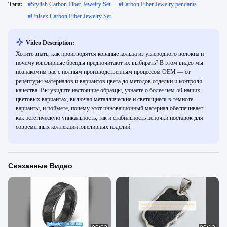
Тэги:
#
Stylish Carbon Fiber Jewelry Set
#
Carbon Fiber Jewelry pendants
#
Unisex Carbon Fiber Jewelry Set
Video Description:
Хотите знать, как производятся кованые кольца из углеродного волокна и
почему ювелирные бренды предпочитают их выбирать? В этом видео мы
познакомим вас с полным производственным процессом OEM — от
рецептуры материалов и вариантов цвета до методов отделки и контроля
качества. Вы увидите настоящие образцы, узнаете о более чем 50 наших
цветовых вариантах, включая металлические и светящиеся в темноте
варианты, и поймете, почему этот инновационный материал обеспечивает
как эстетическую уникальность, так и стабильность цепочки поставок для
современных коллекций ювелирных изделий.
Связанные Видео