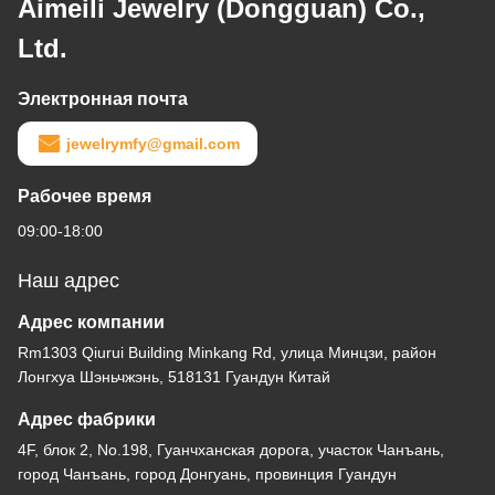
Aimeili Jewelry (Dongguan) Co.,
Ltd.
Электронная почта
jewelrymfy@gmail.com
Рабочее время
09:00-18:00
Наш адрес
Адрес компании
Rm1303 Qiurui Building Minkang Rd, улица Минцзи, район
Лонгхуа Шэньчжэнь, 518131 Гуандун Китай
Адрес фабрики
4F, блок 2, No.198, Гуанчханская дорога, участок Чанъань,
город Чанъань, город Донгуань, провинция Гуандун