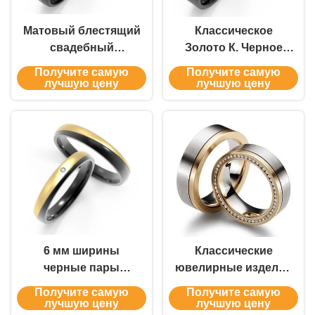
Матовый блестящий
Классическое
свадебный
Золото К. Черное
титановый кольцо
Титановое Кольцо с
Получите самую
Получите самую
помолвка
цирконовыми
лучшую цену
лучшую цену
титановый парный
кольцами
кольцо
6 мм ширины
Классические
черные пары
ювелирные изделия
титановых колец с
из титана для
Получите самую
Получите самую
золотом
мужчин с
лучшую цену
лучшую цену