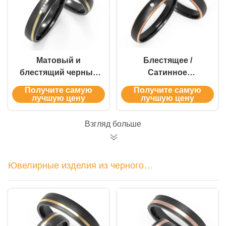
Матовый и
Блестящее /
блестящий черный
Сатинное
титановый кольцо,
Окончание Черное
Получите самую
Получите самую
полированный
Титановое Мужское
лучшую цену
лучшую цену
золотом
Свадебное Кольцо
С Серебряным /
Взгляд больше
Золотым
Инкрустацией
Ювелирные изделия из черного
циркония