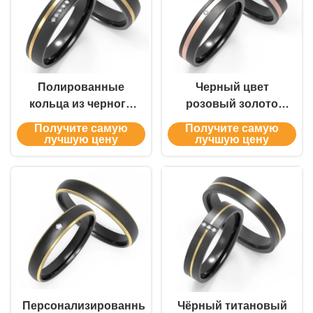
Полированные
Черный цвет
кольца из черного
розовый золото
циркония для пары
титановый кольцо
Получите самую
Получите самую
с IP-позолотой и
набор моды
лучшую цену
лучшую цену
двухцветным
мужской
дизайном с
циркониевый
кубическим
кольцо
цирконием
Персонализированный
Чёрный титановый