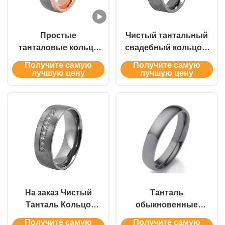
Простые
Чистый тантальный
танталовые кольца
свадебный кольцо с
на заказ — OEM-
винтовыми краями
Получите самую
Получите самую
производитель
Золото Черное
лучшую цену
лучшую цену
ручной работы |
Серебро Простые
Ювелирный завод
свадебные кольца
Аймейли
На заказ Чистый
Танталь
Танталь Кольцо
обыкновенные
Ювелирные
ювелирные
Получите самую
Получите самую