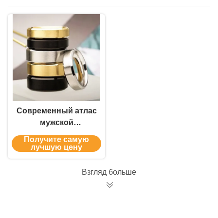
изделия
Современный атлас
мужской
кобальтовый
Получите самую
хромовый кольцо
лучшую цену
свадебный кольцо с
винтовым краем
Взгляд больше