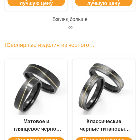
изделия Круглые
украшения
лучшую цену
лучшую цену
края 7 мм Каменная
обручальное кольцо
установка
расчесанное
Взгляд больше
купольное чистое
тантальное брачное
кольцо
Ювелирные изделия из черного
титана
Матовое и
Классические
глянцевое черное
черные титановые
титановое кольцо,
обручальные
Получите самую
Получите самую