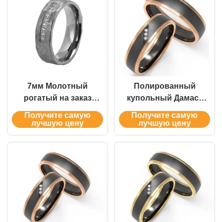
7мм Молотный
Полированный
рогатый на заказ
купольный Дамаск
Дамаск Стальная
Сталь Розовое
Получите самую
Получите самую
кольцо Мужчины
золотое кольцо с
лучшую цену
лучшую цену
Женщины
цирконом Пара
Свадебные кольца
кольцо встроено
Ювелирные
внутри
изделия