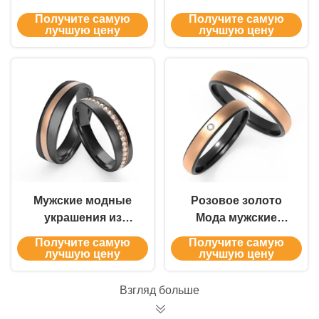
карбоновый
кованый картонный
Получите самую
Получите самую
волоконный кулон
волокно подвесок
лучшую цену
лучшую цену
Индивидуальное
крест нержавеющей
ювелирное изделие
стали покрытый 14k
из нержавеющей
золотой ожерелье
стали Золотое
ожерелье 14 карат
для мужчин
Мужские модные
Розовое золото
украшения из
Мода мужские
черной
ювелирные изделия
Получите самую
Получите самую
нержавеющей стали
набор циркон с
лучшую цену
лучшую цену
черным титаном
внутри кольцо пары
Взгляд больше