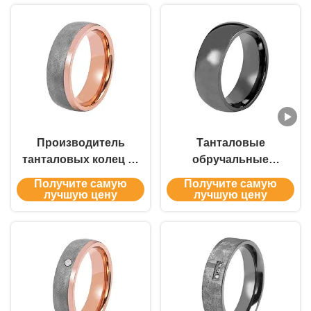
Производитель
Танталовые
танталовых колец —
обручальные
простые
кольца на заказ –
Получите самую
Получите самую
конструкции ручной
OEM-поставщик
лучшую цену
лучшую цену
работы доступны
простых колец
OEM
ручной работы