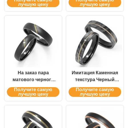
свадебное кольцо с
кольца с золотом
лучшую цену
лучшую цену
волнистой золотой
вставкой из
циркония, символы
по
индивидуальному
заказу
На заказ пара
Имитация Каменная
матового черного
текстура Черный
титанового кольца с
титановый
Получите самую
Получите самую
диагональным
ювелирные изделия
лучшую цену
лучшую цену
золотым вставкой К.
с золотым кольцом