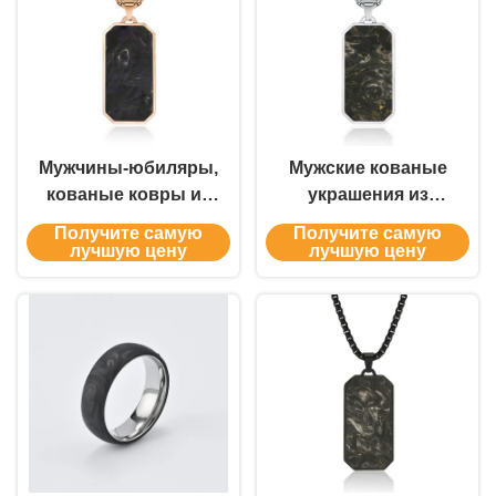
аэрокосмического
материала с
уникальными
мраморными
узорами
Мужчины-юбиляры,
Мужские кованые
кованые ковры из
украшения из
углеродного
углеродного
Получите самую
Получите самую
волокна, золотые и
волокна
лучшую цену
лучшую цену
зеленые молебны.