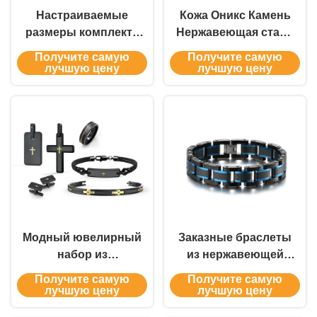
Настраиваемые
Кожа Оникс Камень
размеры комплекта
Нержавеющая сталь
ювелирных изделий
Ювелирные
Получите самую
Получите самую
из нержавеющей
изделия Мужчины
лучшую цену
лучшую цену
стали для мужчин с
Ожерелье Серёжки
различными
И Кольцо
вариантами отделки
поверхности и
металла
Модный ювелирный
Заказные браслеты
набор из
из нержавеющей
нержавеющей стали
стали ювелирные
Получите самую
Получите самую
для мужчин -
изделия браслеты
лучшую цену
лучшую цену
обручальные
из углеродного