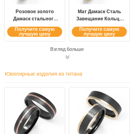
Розовое золото
Мат Дамаск Сталь
Дамаск стального
Завещание Кольцо
кольца набор пара
Набор Циркон И К
Получите самую
Получите самую
ювелирные кольца
Золото Кольцо Пара
лучшую цену
лучшую цену
для свадьбы
Взгляд больше
Ювелирные изделия из титана