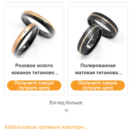
золотопластированным
цирконо-
титановыми
обручальными
кольцами
Розовое золото
Полированная
кованое титановое
матовая титановая
кольцо
свадебная лента с
Получите самую
Получите самую
инкрустированный
цирконовым
лучшую цену
лучшую цену
циркон черный
кольцом
титановый пару
Взгляд больше
кольца
настраиваемые
Кобальтовые хромные ювелирные