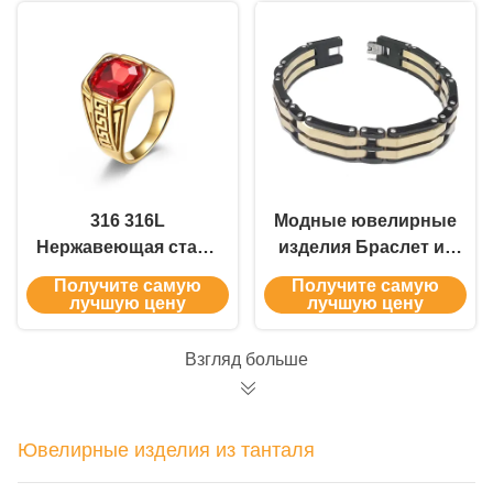
кольца и браслеты с
волокна для мужчин
индивидуальной
упаковкой
316 316L
Модные ювелирные
Нержавеющая сталь
изделия Браслет из
Золото покрытое
нержавеющей стали
Получите самую
Получите самую
кольцо ювелирные
Потолочный
лучшую цену
лучшую цену
изделия для мужчин
квадратный формат
с рубиновым
Подарочные
Взгляд больше
кристаллическим
аксессуары
камнем
Ювелирные изделия из танталя