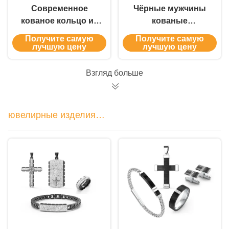
Современное
Чёрные мужчины
кованое кольцо из
кованые
нержавеющей стали
углеродные
Получите самую
Получите самую
и углеродного
волокна подвеска
лучшую цену
лучшую цену
волокна для
цепочка ожерелье
мужчин,
ювелирные
Взгляд больше
водонепроницаемое,
принадлежности
с возможностью
индивидуального
ювелирные изделия
заказа
нержавеющей стали