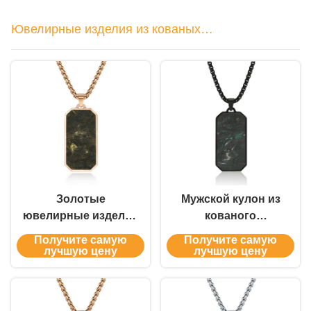
Ювелирные изделия из кованых
углеродных волокон
Золотые
Мужской кулон из
ювелирные изделия
кованого
кованые карбонные
углеродного
Получите самую
Получите самую
волокна подвески
волокна с
лучшую цену
лучшую цену
мужской ссылка
настраиваемым
цепочка ожерелье
размером,
для годовщины
изготовленный из