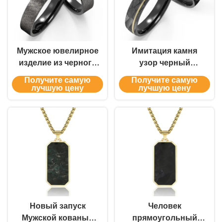
Мужское ювелирное
Имитация камня
изделие из черного
узор черный
титана, модное,
титановый металл
Получите самую
Получите самую
куполообразное, с
ювелирные изделия
лучшую цену
лучшую цену
инкрустацией
с золотом K циркон
цирконием,
пользовательские
полированное, для
свадебные кольца
пары
Новый запуск
Человек
Мужской кованый
прямоугольный