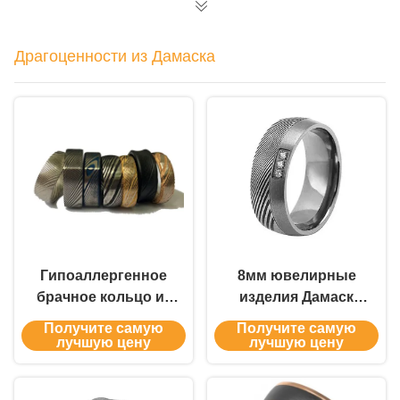
тонов IP розового
золота
Драгоценности из Дамаска
Гипоаллергенное
8мм ювелирные
брачное кольцо из
изделия Дамаск
Дамаскской стали
стальной
Получите самую
Получите самую
для мужчин
обручальные
лучшую цену
лучшую цену
кольца для мужчин
женщин