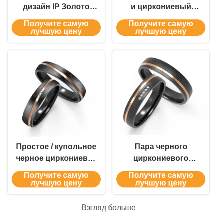
дизайн IP Золото
и циркониевый
Родий Черный
кольцевые
Получите самую
Получите самую
Цирконий Кольцо
комплекты с
лучшую цену
лучшую цену
Свадебное кольцо
кубическим
Ювелирные
циркониевым
изделия
двухтонным
золотом
Простое / купольное
Пара черного
черное циркониевое
циркониевого
кольцо блестящая
обручального
Получите самую
Получите самую
полировка /
кольца
лучшую цену
лучшую цену
атласная отделка
отполированного
настраиваемые
кубическим
Взгляд больше
размеры
цирконом двух