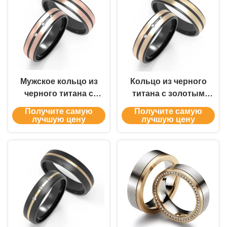
свадебный перстень
Мужское кольцо из
Кольцо из черного
черного титана с
титана с золотым
куполом,
украшением
Получите самую
Получите самую
полированное
лучшую цену
лучшую цену
розовым золотом,
цирконное кольцо