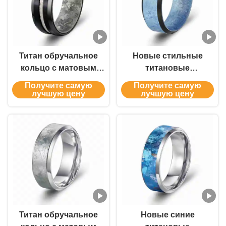
Титан обручальное
Новые стильные
кольцо с матовым
титановые
узором,
обручальные кольца с
Получите самую
Получите самую
гипоаллергенное,
матовым узором и
лучшую цену
лучшую цену
устойчивое к
мужские украшения
царапинам, для
Мужские обручальные
мужских украшений
кольца
Титан обручальное
Новые синие