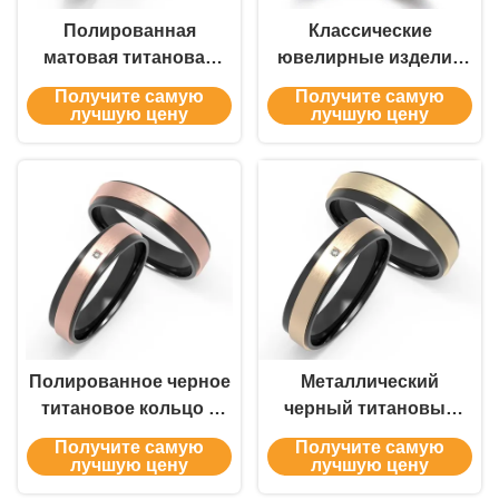
Полированная
Классические
матовая титановая
ювелирные изделия
свадебная лента с
из титана для мужчин
Получите самую
Получите самую
цирконовым кольцом
с
лучшую цену
лучшую цену
золотопластированными
цирконо-титановыми
обручальными
кольцами
Полированное черное
Металлический
титановое кольцо с
черный титановый
цирконом,
кольцо набор IP
Получите самую
Получите самую
установленное в
золото пары циркон
лучшую цену
лучшую цену
розовом золоте,
свадебное кольцо