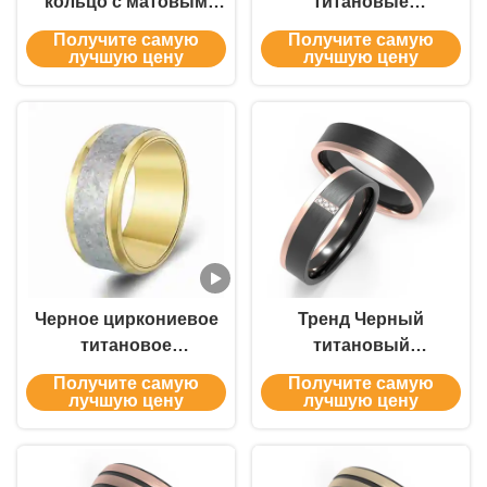
кольцо с матовым
титановые
узором,
обручальные кольца
Получите самую
Получите самую
гипоаллергенное,
и мужские украшения
лучшую цену
лучшую цену
устойчивое к
Мужские обручальные
царапинам, для
кольца
мужских украшений
Черное циркониевое
Тренд Черный
титановое
титановый
обручальное кольцо -
ювелирный
Получите самую
Получите самую
мужское титановое
украшения
лучшую цену
лучшую цену
кольцо, устойчивое к
полированный
царапинам и
Розовый Золотой
гипоаллергенное
Титановый