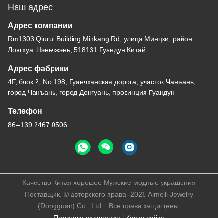
Наш адрес
Адрес компании
Rm1303 Qiurui Building Minkang Rd, улица Минцзи, район
Лонгхуа Шэньчжэнь, 518131 Гуандун Китай
Адрес фабрики
4F, блок 2, No.198, Гуанчханская дорога, участок Чанъань,
город Чанъань, город Донгуань, провинция Гуандун
Телефон
86--139 2467 0506
Качество Китая хорошее Мужские модные украшения
Поставщик. © авторского права -2026 Aimeili Jewelry
(Dongguan) Co., Ltd. . Все права защищены.
Политика уединения
|
Карта сайта