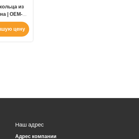
кольца из
на | OEM-
 заказ
чшую цену
Наш адрес
Адрес компании