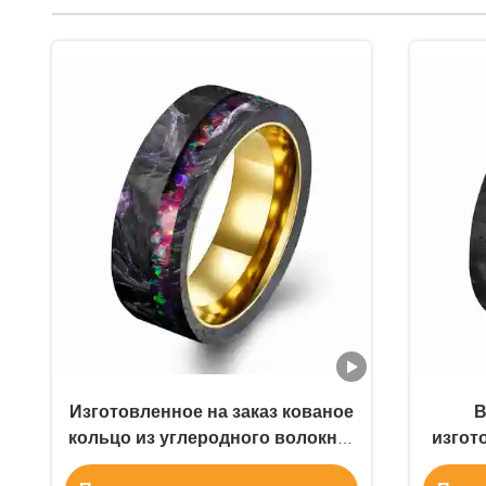
Изготовленное на заказ кованое
В
кольцо из углеродного волокна |
изгот
50 вариантов цвета | Прямая
из