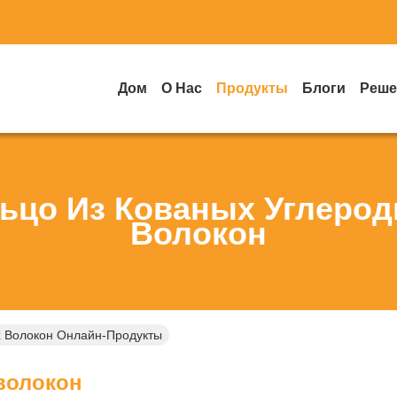
Дом
О Нас
Продукты
Блоги
Реше
ьцо Из Кованых Углеро
Волокон
х Волокон Онлайн-Продукты
волокон