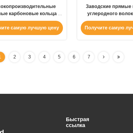
окопроизводительные
Заводские прямые 
ные карбоновые кольца |
углеродного волок
ваный | OEM-партнер
производство на
чите самую лучшую цену
Получите самую лу
1
2
3
4
5
6
7
Быстрая
ссылка
d.