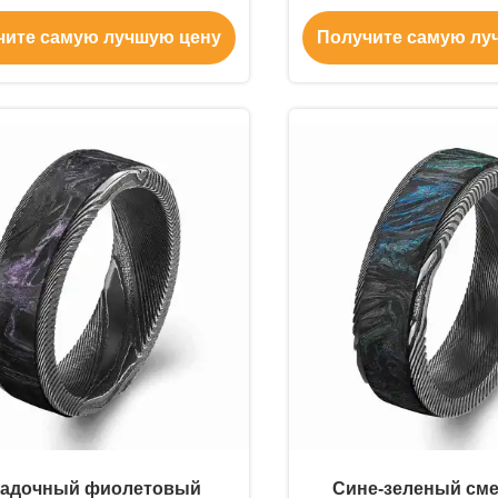
ованый | 50+ цветов
текстура скрывает о
чите самую лучшую цену
Получите самую лу
гадочный фиолетовый
Сине-зеленый см