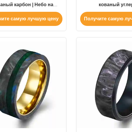
аный карбон | Небо на
кованый угле
ках пальцев, создай свой
чите самую лучшую цену
Получите самую лу
сказочный стиль