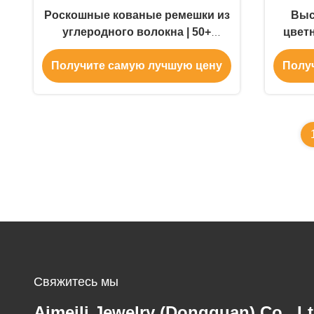
Роскошные кованые ремешки из
Выс
углеродного волокна | 50+
цвет
цветовой палитры | Оптовая
Ко
Получите самую лучшую цену
Полу
торговля
Свяжитесь мы
Aimeili Jewelry (Dongguan) Co., Lt