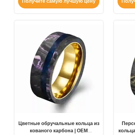
Получите самую лучшую цену
Полу
продажа с фабрики
Ко
Цветные обручальные кольца из
Перс
кованого карбона | OEM
кольца