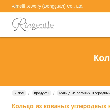
Aimeili Jewelry (Dongguan) Co., Ltd.
Кол
Дом
продукты
Кольцо Из Кованых Углеродны
Кольцо из кованых углеродных 