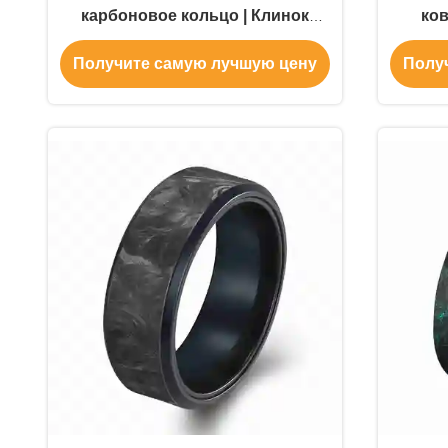
карбоновое кольцо | Клинок
ков
страсти, свободно
кончи
Получите самую лучшую цену
Полу
настраиваемая личная метка