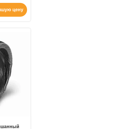
стрый край.
чшую цену
ешанный