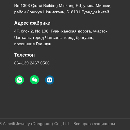
Rm1303 Qiurui Building Minkang Rd, улица Минцзи,
район Лонгхуа Шэньчжэнь, 518131 Гуандун Китай
Адрес фабрики
4F, блок 2, No.198, Гуанчханская дорога, участок
Чанъань, город Чанъань, город Донгуань,
провинция Гуандун
Телефон
86--139 2467 0506
imeili Jewelry (Dongguan) Co., Ltd. . Все права защищены.