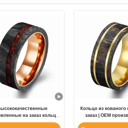
ысококачественные
Кольцо из кованого 
овленные на заказ кольца
заказ | OEM произ
 углеродного волокна |