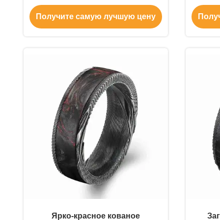
производитель США
К
Получите самую лучшую цену
Полу
Ярко-красное кованое
За