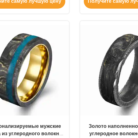
чите самую лучшую цену
Получите самую лу
ваный композит | OEM
онализируемые мужские
Золото наполненно
 из углеродного волокна |
углеродное волокн