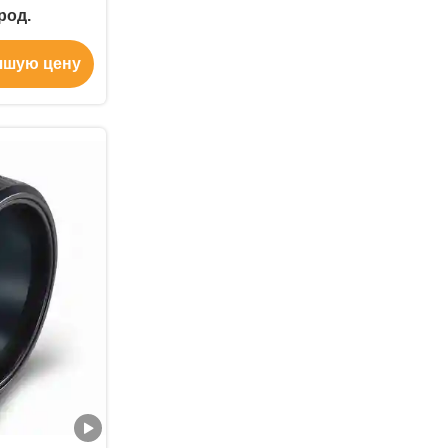
род.
чшую цену