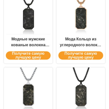
украшения
Модные мужские
Мода Кольцо из
кованые волокна
углеродного волокна
углерода ожерелье
Золото Зелёный
Получите самую
Получите самую
Новые ювелирные
Молитвенный Чокер
лучшую цену
лучшую цену
принадлежности
Мужские Ожерелья
Ювелирные изделия