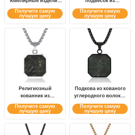
ювелирные изделия
подвесок из
из нержавеющей
углеродного волокна
Получите самую
Получите самую
стали покрытые
мужской поддельный
лучшую цену
лучшую цену
углеродным
цепочек из
волокном крест
углеродного волокна
подвеска
ожерелье на заказ
металлическая
цепочка ожерелье для
мужчин
Религиозный
Подкова из кованого
кованник из
углеродного волокна
углеродного волокна
квадратный штрих
Получите самую
Получите самую
квадратный
ожерелье подвеска
лучшую цену
лучшую цену
библейский стих
водонепроницаемая
христианский крест
гипоаллергенная
Ожерелье для мужчин
геометрические