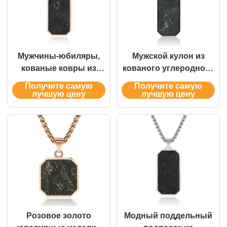
Мужчины-юбиляры,
Мужской кулон из
кованые ковры из
кованого углеродного
углеродного волокна,
волокна с
Получите самую
Получите самую
золотые и зеленые
настраиваемым
лучшую цену
лучшую цену
молебны.
размером,
изготовленный из
аэрокосмического
материала с
уникальными
мраморными узорами
Розовое золото
Модный поддельный