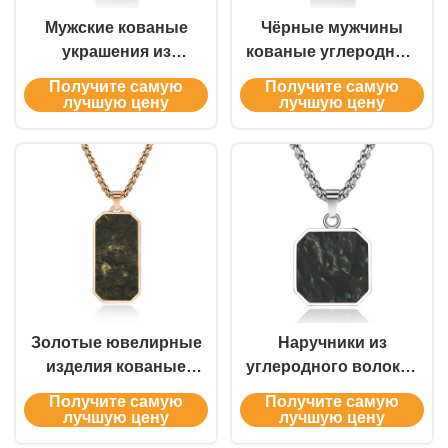
Мужские кованые
Чёрные мужчины
украшения из
кованые углеродные
углеродного волокна
волокна подвеска
Получите самую
Получите самую
цепочка ожерелье
лучшую цену
лучшую цену
ювелирные
принадлежности
Золотые ювелирные
Наручники из
изделия кованые
углеродного волокна
карбонные волокна
для мужчин
Получите самую
Получите самую
подвески мужской
лучшую цену
лучшую цену
ссылка цепочка