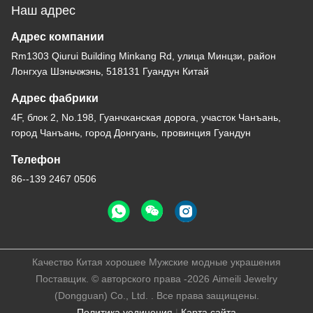
Наш адрес
Адрес компании
Rm1303 Qiurui Building Minkang Rd, улица Минцзи, район
Лонгхуа Шэньчжэнь, 518131 Гуандун Китай
Адрес фабрики
4F, блок 2, No.198, Гуанчханская дорога, участок Чанъань,
город Чанъань, город Донгуань, провинция Гуандун
Телефон
86--139 2467 0506
Качество Китая хорошее Мужские модные украшения
Поставщик. © авторского права -2026 Aimeili Jewelry
(Dongguan) Co., Ltd. . Все права защищены.
Политика уединения
|
Карта сайта