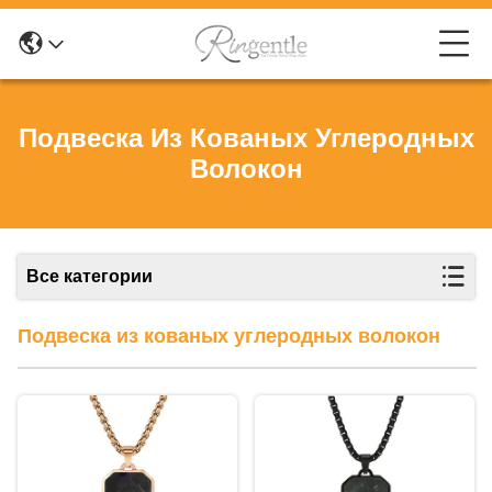
Подвеска Из Кованых Углеродных
Волокон
Все категории
Подвеска из кованых углеродных волокон