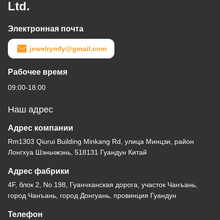
Ltd.
Электронная почта
jewelrymfy@gmail.com
Рабочее время
09:00-18:00
Наш адрес
Адрес компании
Rm1303 Qiurui Building Minkang Rd, улица Минцзи, район
Лонгхуа Шэньчжэнь, 518131 Гуандун Китай
Адрес фабрики
4F, блок 2, No.198, Гуанчханская дорога, участок Чанъань,
город Чанъань, город Донгуань, провинция Гуандун
Телефон