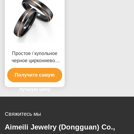
Простое / купольное
черное циркониевое
кольцо блестящая
полировка / атласная
Получите самую
отделка настраиваемые
лучшую цену
размеры
Свяжитесь мы
Aimeili Jewelry (Dongguan) Co.,