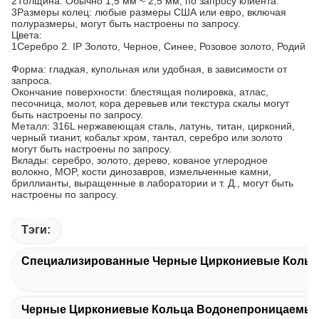
2Толщина: Обычно 1,5 мм ~ 2,5 мм, по запросу клиента.
3Размеры колец: любые размеры США или евро, включая
полуразмеры, могут быть настроены по запросу.
Цвета:
1Серебро 2. IP Золото, Черное, Синее, Розовое золото, Родий
Форма: гладкая, купольная или удобная, в зависимости от
запроса.
Окончание поверхности: блестящая полировка, атлас,
песочница, молот, кора деревьев или текстура скалы могут
быть настроены по запросу.
Металл: 316L нержавеющая сталь, латунь, титан, цирконий,
черный тианит, кобальт хром, тантал, серебро или золото
могут быть настроены по запросу.
Вклады: серебро, золото, дерево, кованое углеродное
волокно, MOP, кости динозавров, измельченные камни,
бриллианты, выращенные в лаборатории и т. Д., могут быть
настроены по запросу.
Тэги:
Специализированные Черные Циркониевые Кольц
Черные Циркониевые Кольца Водонепроницаемы