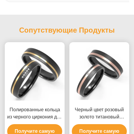
Сопутствующие Продукты
Полированные кольца
Черный цвет розовый
из черного циркония для
золото титановый
пары с IP-позолотой и
кольцо набор моды
двухцветным дизайном
Получите самую
мужской циркониевый
Получите самую