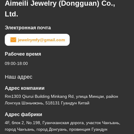
Aimeili Jewelry (Dongguan) Co.,
Ltd.
Электронная почта
jewelrymfy@gmail.com
Рабочее время
09:00-18:00
Наш адрес
Адрес компании
Rm1303 Qiurui Building Minkang Rd, улица Минцзи, район
Лонгхуа Шэньчжэнь, 518131 Гуандун Китай
Адрес фабрики
4F, блок 2, No.198, Гуанчханская дорога, участок Чанъань,
город Чанъань, город Донгуань, провинция Гуандун