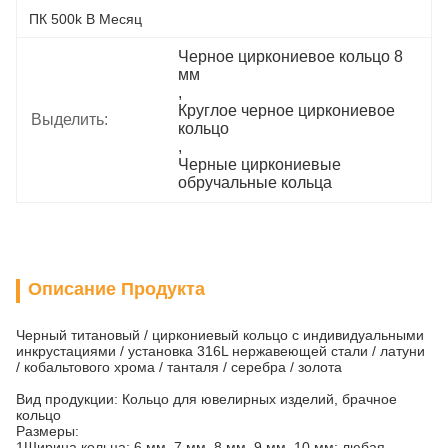
ПК 500k В Месяц
Черное циркониевое кольцо 8 
мм
, 
Круглое черное циркониевое 
Выделить:
кольцо
, 
Черные циркониевые 
обручальные кольца
Описание Продукта
Черный титановый / циркониевый кольцо с индивидуальными
инкрустациями / установка 316L нержавеющей стали / латуни
/ кобальтового хрома / танталя / серебра / золота
Вид продукции: Кольцо для ювелирных изделий, брачное
кольцо
Размеры:
1Ширина кольца: 6 мм, 7 мм, 8 мм, 9 мм, 10 мм; любая