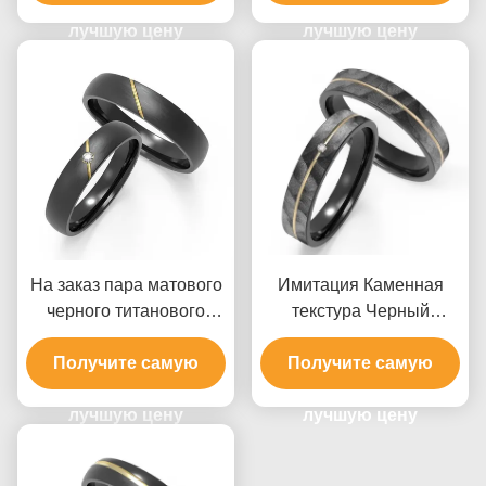
золотой вставкой из
циркония, символы по
лучшую цену
лучшую цену
индивидуальному
заказу
На заказ пара матового
Имитация Каменная
черного титанового
текстура Черный
кольца с диагональным
титановый ювелирные
золотым вставкой К.
Получите самую
изделия с золотым
Получите самую
кольцом
лучшую цену
лучшую цену