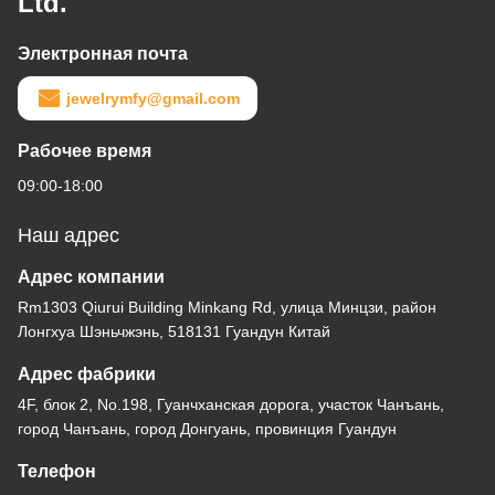
Ltd.
Электронная почта
jewelrymfy@gmail.com
Рабочее время
09:00-18:00
Наш адрес
Адрес компании
Rm1303 Qiurui Building Minkang Rd, улица Минцзи, район
Лонгхуа Шэньчжэнь, 518131 Гуандун Китай
Адрес фабрики
4F, блок 2, No.198, Гуанчханская дорога, участок Чанъань,
город Чанъань, город Донгуань, провинция Гуандун
Телефон