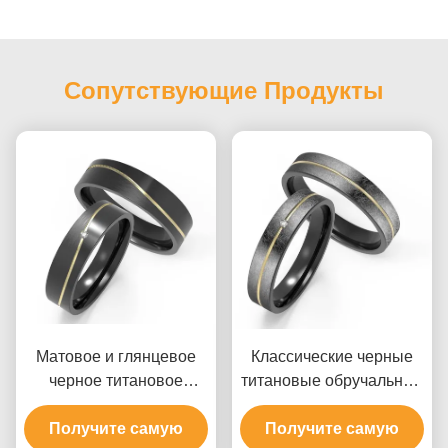
Сопутствующие Продукты
Матовое и глянцевое
Классические черные
черное титановое
титановые обручальные
кольцо, свадебное
кольца с золотом
кольцо с волнистой
Получите самую
Получите самую